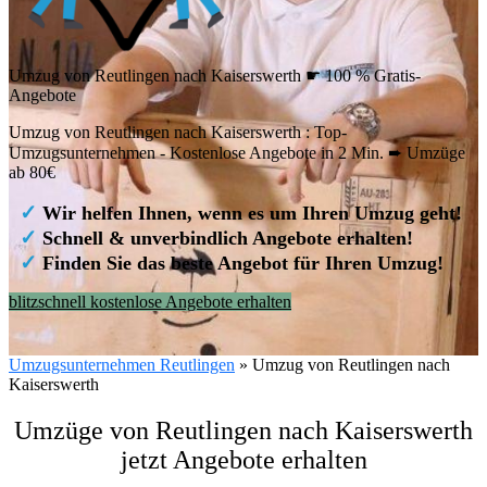
Umzug von Reutlingen nach Kaiserswerth ☛ 100 % Gratis-
Angebote
Umzug von Reutlingen nach Kaiserswerth : Top-
Umzugsunternehmen - Kostenlose Angebote in 2 Min. ➨ Umzüge
ab 80€
✓
Wir helfen Ihnen, wenn es um Ihren Umzug geht!
✓
Schnell & unverbindlich Angebote erhalten!
✓
Finden Sie das beste Angebot für Ihren Umzug!
blitzschnell kostenlose Angebote erhalten
Umzugsunternehmen Reutlingen
»
Umzug von Reutlingen nach
Kaiserswerth
Umzüge von Reutlingen nach Kaiserswerth
jetzt Angebote erhalten