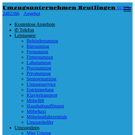
Umzugsunternehmen Reutlingen
01579-
2482366
Angebot
Kostenlose Angebote
✆ Telefon
Leistungen
Behördenumzug
Büroumzug
Fernumzug
Firmenumzug
Laborumzug
Praxisumzug
Privatumzug
Seniorenumzug
Umzugsservice
Entrümpelung
Klaviertransport
Möbellift
Haushaltsauflösung
Möbeltaxi
Möbelmitfahrzentrale
Umzugshelfer
Umzugstipps
Mini Umzug