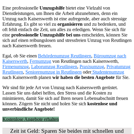
Eine professionelle
Umzugshilfe
bietet eine Vielzahl von
Dienstleistungen, um Ihnen die Arbeit abzunehmen, denn ein
Umzug nach Kaiserswerth ist eine aufregende, aber auch stressige
Erfahrung. Es gibt so viel zu
organisieren
und zu bedenken, und
oft fehlt einfach die Zeit, um alles zu erledigen. Wenn Sie sich für
eine
professionelle Umzugshilfe bei uns
entscheiden, können Sie
sich auf einen reibungslosen und stressfreien Umzug von Reutlingen
nach Kaiserswerth freuen.
Egal, ob Sie einen
Behördenumzug Reutlingen
,
Büroumzug nach
Kaiserswerth
,
Fernumzug
von Reutlingen nach Kaiserswerth,
Firmenumzug
,
Laborumzug Reutlingen
,
Praxisumzug
,
Privatumzug
Reutlingen
,
Seniorenumzug in Reutlingen
oder
Studentenumzug
nach Kaiserswerth planen
wir haben die besten Angebote
für Sie.
Wir sind für jede Art von Umzug nach Kaiserswerth gerüstet.
Lassen Sie uns dabei helfen, den Stress und die Kosten zu
minimieren, damit Sie sich auf Ihren neuen Lebensabschnitt freuen
können.
Zögern Sie nicht und holen Sie sich
kostenlose und
unverbindliche Angebote!
Kostenlose Angebote erhalten
Zeit ist Geld: Sparen Sie beides mit schnellen und