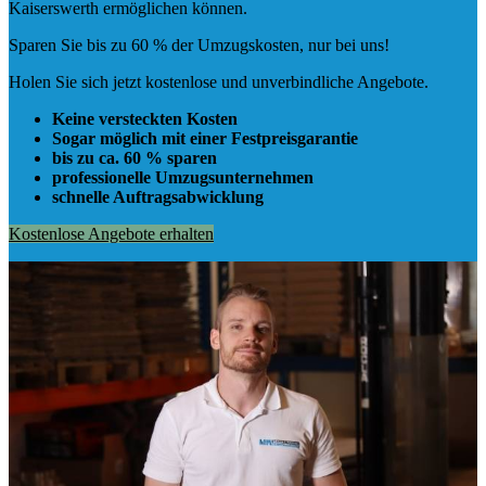
Kaiserswerth ermöglichen können.
Sparen Sie bis zu 60 % der Umzugskosten, nur bei uns!
Holen Sie sich jetzt kostenlose und unverbindliche Angebote.
Keine versteckten Kosten
Sogar möglich mit einer Festpreisgarantie
bis zu ca. 60 % sparen
professionelle Umzugsunternehmen
schnelle Auftragsabwicklung
Kostenlose Angebote erhalten