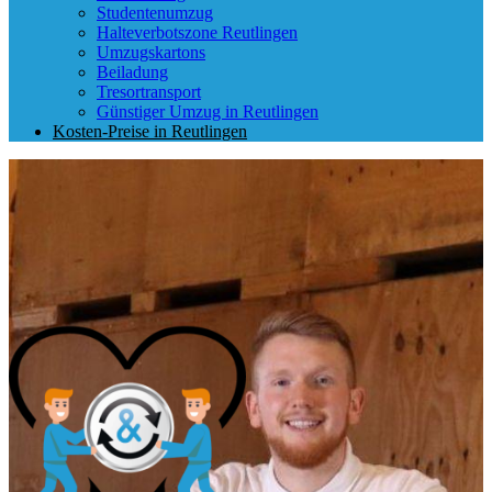
Studentenumzug
Halteverbotszone Reutlingen
Umzugskartons
Beiladung
Tresortransport
Günstiger Umzug in Reutlingen
Kosten-Preise in Reutlingen