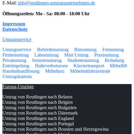
E-Mail:
info@reutlingen-umzugsunternehmen.de
Öffnungszeiten:
Mo - Sa: 08:00 - 18:00 Uhr
Impressum
Datenschutz
Umzugsservice
Umzugsservice
Behördenumzug
Büroumzug
Fernumzug
Firmenumzug
Laborumzug
Mini Umzug
Praxisumzug
Privatumzug
Seniorenumzug
Studentenumzug
Beiladung
Entrümpelung
Halteverbotszone
Klaviertransport
Möbellift
Haushaltsauflösung
Möbeltaxi
Möbelmitfahrzentrale
Umzugskartons
Europa-Umzüge
Umzug von Reutlingen nach Belarus
Umzug von Reutlingen nach Belgien
Umzug von Reutlingen nach Bulgarien
Umzug von Reutlingen nach Dänemark
Umzug von Reutlingen nach England
Umzug von Reutlingen nach Portugal
Umzug von Reutlingen nach Bosnien und Herzegowina