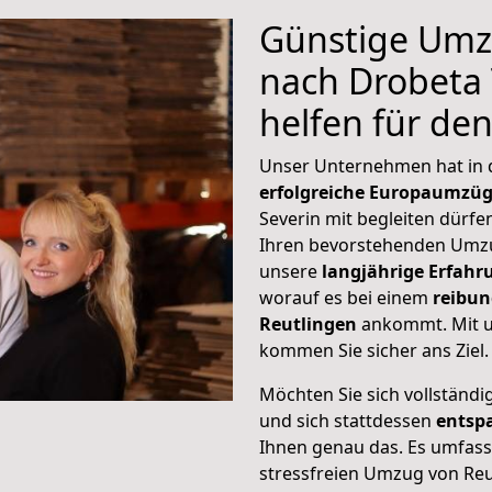
Günstige Umz
nach Drobeta 
helfen für de
Unser Unternehmen hat in
erfolgreiche Europaumzü
Severin mit begleiten dürfen
Ihren bevorstehenden Umzu
unsere
langjährige Erfahr
worauf es bei einem
reibun
Reutlingen
ankommt. Mit u
kommen Sie sicher ans Ziel.
Möchten Sie sich vollständ
und sich stattdessen
entsp
Ihnen genau das. Es umfasst 
stressfreien Umzug von Reu