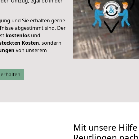
eden Umzug, egal ob in der
gung und Sie erhalten gerne
rfnisse abgestimmt sind. Der
ist
kostenlos
und
steckten Kosten
, sondern
tungen
von unserem
 erhalten
Mit unsere Hilfe
Reutlingen nach