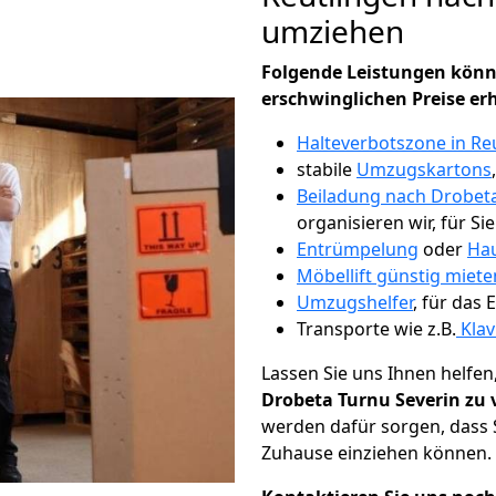
umziehen
Folgende Leistungen könn
erschwinglichen Preise er
Halteverbotszone in Re
stabile
Umzugskartons
Beiladung nach Drobet
organisieren wir, für Si
Entrümpelung
oder
Hau
Möbellift günstig miete
Umzugshelfer
, für das
Transporte wie z.B.
Klav
Lassen Sie uns Ihnen helfen
Drobeta Turnu Severin zu 
werden dafür sorgen, dass 
Zuhause einziehen können.