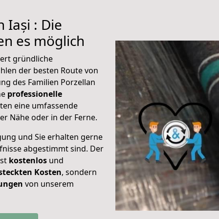
Iași : Die
n es möglich
ert gründliche
hlen der besten Route von
ung des Familien Porzellan
ine
professionelle
eten eine umfassende
er Nähe oder in der Ferne.
gung und Sie erhalten gerne
rfnisse abgestimmt sind. Der
ist
kostenlos
und
steckten Kosten
, sondern
tungen
von unserem