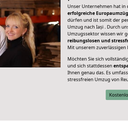
Unser Unternehmen hat in
erfolgreiche Europaumzü
dürfen und ist somit der pe
Umzug nach Iași . Durch u
Umzugssektor wissen wir g
reibungslosen und stress
Mit unserem zuverlässigen 
Möchten Sie sich vollständ
und sich stattdessen
entsp
Ihnen genau das. Es umfasst 
stressfreien Umzug von Reu
Kostenlo