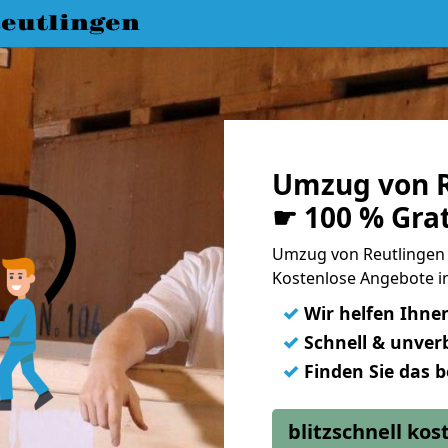
eutlingen
Umzug von R
☛ 100 % Gra
Umzug von Reutlingen 
Kostenlose Angebote in
✓
Wir helfen Ihne
✓
Schnell & unverb
✓
Finden Sie das 
blitzschnell ko