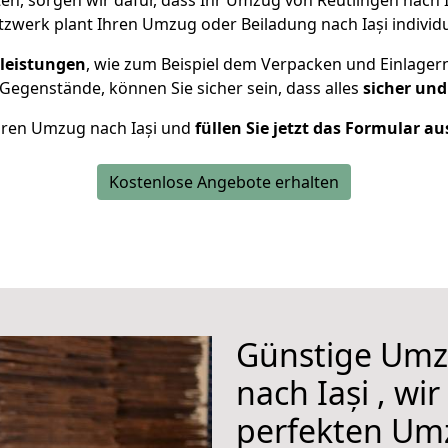
n, sorgen wir dafür, dass Ihr Umzug von Reutlingen nach 
zwerk plant Ihren Umzug oder Beiladung nach Iași individue
leistungen
, wie zum Beispiel dem Verpacken und Einlager
egenstände, können Sie sicher sein, dass alles
sicher und
Ihren Umzug nach Iași und
füllen Sie jetzt das Formular au
Kostenlose Angebote erhalten
Günstige Umz
nach Iași , wi
perfekten Um