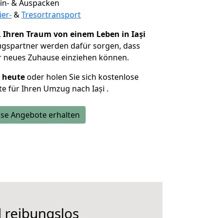
 Ein- & Auspacken
ier-
&
Tresortransport
,
Ihren Traum von einem Leben in Iași
ugspartner werden dafür sorgen, dass
r neues Zuhause einziehen können.
h heute
oder holen Sie sich kostenlose
e für Ihren Umzug nach Iași .
se Angebote erhalten
d reibungslos