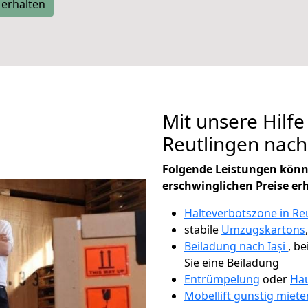
 erhalten
Mit unsere Hilfe
Reutlingen nach
Folgende Leistungen könn
erschwinglichen Preise er
Halteverbotszone in Re
stabile
Umzugskartons
Beiladung nach Iași
, b
Sie eine Beiladung
Entrümpelung
oder
Hau
Möbellift günstig miete