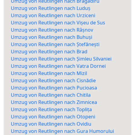
Umzug von Reutlingen nach Bragadiru
Umzug von Reutlingen nach Luduș
Umzug von Reutlingen nach Urziceni
Umzug von Reutlingen nach Vișeu de Sus
Umzug von Reutlingen nach Râșnov
Umzug von Reutlingen nach Buhuși
Umzug von Reutlingen nach Ștefănești
Umzug von Reutlingen nach Brad
Umzug von Reutlingen nach Șimleu Silvaniei
Umzug von Reutlingen nach Vatra Dornei
Umzug von Reutlingen nach Mizil
Umzug von Reutlingen nach Cisnădie
Umzug von Reutlingen nach Pucioasa
Umzug von Reutlingen nach Chitila
Umzug von Reutlingen nach Zimnicea
Umzug von Reutlingen nach Toplița
Umzug von Reutlingen nach Otopeni
Umzug von Reutlingen nach Ovidiu
Umzug von Reutlingen nach Gura Humorului