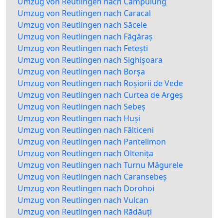
Umzug von Reutlingen nach Câmpulung
Umzug von Reutlingen nach Caracal
Umzug von Reutlingen nach Săcele
Umzug von Reutlingen nach Făgăraș
Umzug von Reutlingen nach Fetești
Umzug von Reutlingen nach Sighișoara
Umzug von Reutlingen nach Borșa
Umzug von Reutlingen nach Roșiorii de Vede
Umzug von Reutlingen nach Curtea de Argeș
Umzug von Reutlingen nach Sebeș
Umzug von Reutlingen nach Huși
Umzug von Reutlingen nach Fălticeni
Umzug von Reutlingen nach Pantelimon
Umzug von Reutlingen nach Oltenița
Umzug von Reutlingen nach Turnu Măgurele
Umzug von Reutlingen nach Caransebeș
Umzug von Reutlingen nach Dorohoi
Umzug von Reutlingen nach Vulcan
Umzug von Reutlingen nach Rădăuți