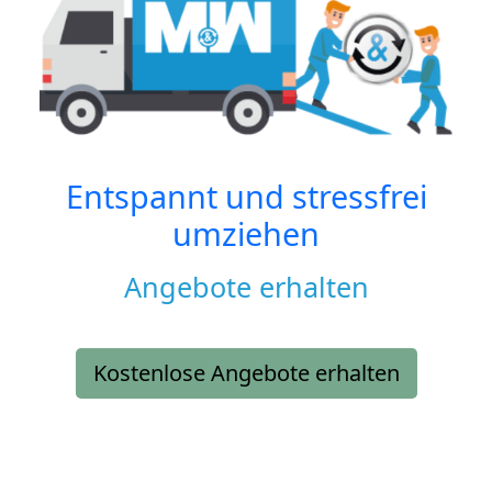
Entspannt und stressfrei
umziehen
Angebote erhalten
Kostenlose Angebote erhalten