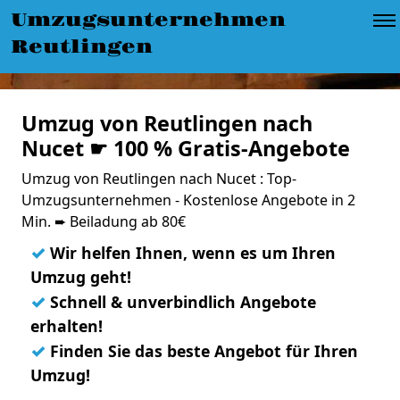
Umzugsunternehmen
Reutlingen
Umzug von Reutlingen nach
Nucet ☛ 100 % Gratis-Angebote
Umzug von Reutlingen nach Nucet : Top-
Umzugsunternehmen - Kostenlose Angebote in 2
Min. ➨ Beiladung ab 80€
✓
Wir helfen Ihnen, wenn es um Ihren
Umzug geht!
✓
Schnell & unverbindlich Angebote
erhalten!
✓
Finden Sie das beste Angebot für Ihren
Umzug!