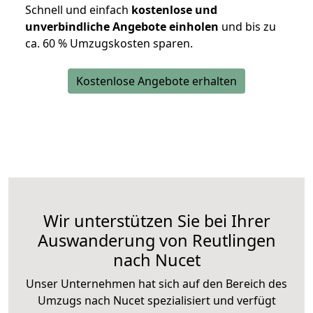
Schnell und einfach
kostenlose und
unverbindliche Angebote einholen
und bis zu
ca. 6
0 % Umzugskosten sparen.
Kostenlose Angebote erhalten
Wir unterstützen Sie bei Ihrer
Auswanderung von Reutlingen
nach Nucet
Unser Unternehmen hat sich auf den Bereich des
Umzugs nach Nucet spezialisiert und verfügt