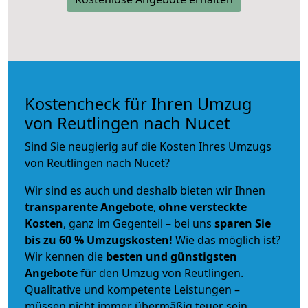
Kostencheck für Ihren Umzug
von Reutlingen nach Nucet
Sind Sie neugierig auf die Kosten Ihres Umzugs
von Reutlingen nach Nucet?
Wir sind es auch und deshalb bieten wir Ihnen
transparente Angebote
,
ohne versteckte
Kosten
, ganz im Gegenteil – bei uns
sparen Sie
bis zu 60 % Umzugskosten!
Wie das möglich ist?
Wir kennen die
besten und günstigsten
Angebote
für den Umzug von Reutlingen.
Qualitative und kompetente Leistungen –
müssen nicht immer übermäßig teuer sein.