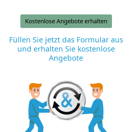
Kostenlose Angebote erhalten
Füllen Sie jetzt das Formular aus
und erhalten Sie kostenlose
Angebote