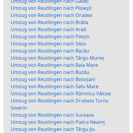
Umzug von Reutlingen nach Galați
Umzug von Reutlingen nach Ploiești
Umzug von Reutlingen nach Oradea
Umzug von Reutlingen nach Brăila
Umzug von Reutlingen nach Arad
Umzug von Reutlingen nach Pitești
Umzug von Reutlingen nach Sibiu
Umzug von Reutlingen nach Bacău
Umzug von Reutlingen nach Târgu Mureș
Umzug von Reutlingen nach Baia Mare
Umzug von Reutlingen nach Buzău
Umzug von Reutlingen nach Botoșani
Umzug von Reutlingen nach Satu Mare
Umzug von Reutlingen nach Râmnicu Vâlcea
Umzug von Reutlingen nach Drobeta Turnu
Severin
Umzug von Reutlingen nach Suceava
Umzug von Reutlingen nach Piatra Neamț
Umzug von Reutlingen nach Târgu Jiu