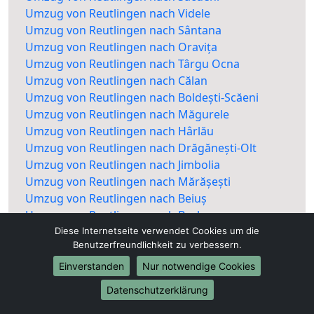
Umzug von Reutlingen nach Videle
Umzug von Reutlingen nach Sântana
Umzug von Reutlingen nach Oravița
Umzug von Reutlingen nach Târgu Ocna
Umzug von Reutlingen nach Călan
Umzug von Reutlingen nach Boldești-Scăeni
Umzug von Reutlingen nach Măgurele
Umzug von Reutlingen nach Hârlău
Umzug von Reutlingen nach Drăgănești-Olt
Umzug von Reutlingen nach Jimbolia
Umzug von Reutlingen nach Mărășești
Umzug von Reutlingen nach Beiuș
Umzug von Reutlingen nach Beclean
Umzug von Reutlingen nach Urlați
Diese Internetseite verwendet Cookies um die
Benutzerfreundlichkeit zu verbessern.
Umzug von Reutlingen nach Oțelu Roșu
Umzug von Reutlingen nach Strehaia
Einverstanden
Nur notwendige Cookies
Umzug von Reutlingen nach Târgu Frumos
Datenschutzerklärung
Umzug von Reutlingen nach Orșova