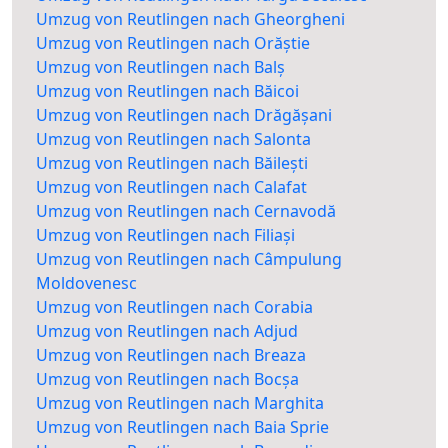
Umzug von Reutlingen nach Gheorgheni
Umzug von Reutlingen nach Orăștie
Umzug von Reutlingen nach Balș
Umzug von Reutlingen nach Băicoi
Umzug von Reutlingen nach Drăgășani
Umzug von Reutlingen nach Salonta
Umzug von Reutlingen nach Băilești
Umzug von Reutlingen nach Calafat
Umzug von Reutlingen nach Cernavodă
Umzug von Reutlingen nach Filiași
Umzug von Reutlingen nach Câmpulung
Moldovenesc
Umzug von Reutlingen nach Corabia
Umzug von Reutlingen nach Adjud
Umzug von Reutlingen nach Breaza
Umzug von Reutlingen nach Bocșa
Umzug von Reutlingen nach Marghita
Umzug von Reutlingen nach Baia Sprie