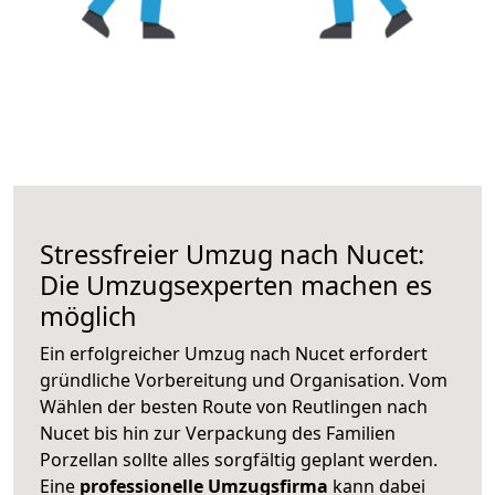
Stressfreier Umzug nach Nucet:
Die Umzugsexperten machen es
möglich
Ein erfolgreicher Umzug nach Nucet erfordert
gründliche Vorbereitung und Organisation. Vom
Wählen der besten Route von Reutlingen nach
Nucet bis hin zur Verpackung des Familien
Porzellan sollte alles sorgfältig geplant werden.
Eine
professionelle Umzugsfirma
kann dabei