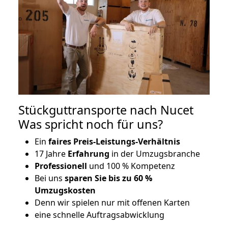
Stückguttransporte nach Nucet
Was spricht noch für uns?
Ein
faires Preis-Leistungs-Verhältnis
17 Jahre
Erfahrung
in der Umzugsbranche
Professionell
und 100 % Kompetenz
Bei uns
sparen Sie bis zu 60 %
Umzugskosten
D
enn wir spielen nur mit offenen Karten
eine schnelle Auftragsabwicklung