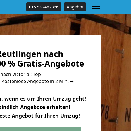
01579-2482366
Angebot
eutlingen nach
00 % Gratis-Angebote
ach Victoria : Top-
Kostenlose Angebote in 2 Min. ➨
n, wenn es um Ihren Umzug geht!
indlich Angebote erhalten!
beste Angebot für Ihren Umzug!