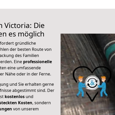
 Victoria: Die
n es möglich
rfordert gründliche
hlen der besten Route von
packung des Familien
 werden. Eine
professionelle
eten eine umfassende
er Nähe oder in der Ferne.
gung und Sie erhalten gerne
rfnisse abgestimmt sind. Der
ist
kostenlos
und
steckten Kosten
, sondern
tungen
von unserem