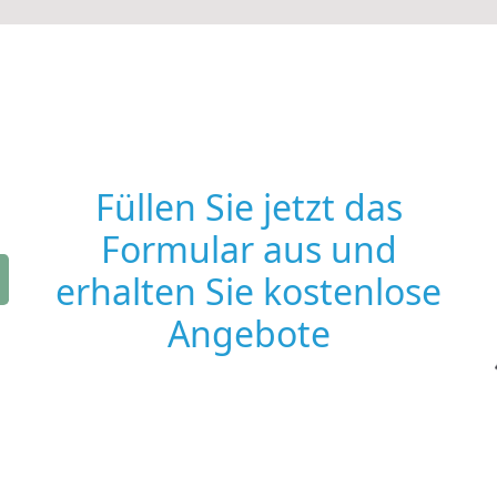
Füllen Sie jetzt das
Formular aus und
erhalten Sie kostenlose
Angebote