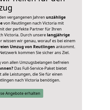
zug
 den vergangenen Jahren
unzählige
ge
von Reutlingen nach Victoria mit
mit der perfekte Partner für Ihren
 Victoria. Durch unsere
langjährige
 wissen wir genau, worauf es bei einem
freien Umzug von Reutlingen
ankommt.
Netzwerk kommen Sie sicher ans Ziel.
ig von allen Umzugsbelangen befreien
annen?
Das Full-Service-Paket bietet
alle Leistungen, die Sie für einen
tlingen nach Victoria benötigen.
se Angebote erhalten