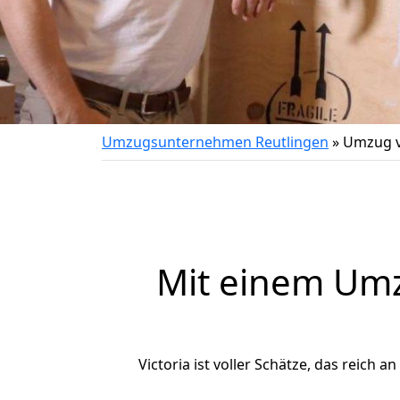
Umzugsunternehmen Reutlingen
»
Umzug v
Mit einem Um
Victoria ist voller Schätze, das reich a