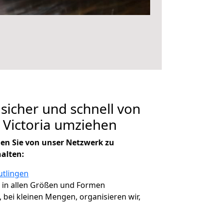
 sicher und schnell von
 Victoria umziehen
en Sie von unser Netzwerk zu
halten:
utlingen
, in allen Größen und Formen
, bei kleinen Mengen, organisieren wir,